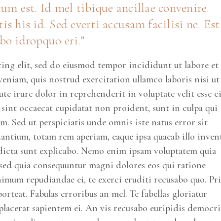
tum est. Id mel tibique ancillae convenire.
his id. Sed everti accusam facilisi ne. Est
bo idropquo eri.
cing elit, sed do eiusmod tempor incididunt ut labore et
niam, quis nostrud exercitation ullamco laboris nisi ut
e irure dolor in reprehenderit in voluptate velit esse c
r sint occaecat cupidatat non proident, sunt in culpa qui
um. Sed ut perspiciatis unde omnis iste natus error sit
ntium, totam rem aperiam, eaque ipsa quaeab illo inven
ae dicta sunt explicabo. Nemo enim ipsam voluptatem quia
, sed quia consequuntur magni dolores eos qui ratione
imum repudiandae ei, te exerci eruditi recusabo quo. Pri
porteat. Fabulas erroribus an mel. Te fabellas gloriatur
placerat sapientem ei. An vis recusabo euripidis democr