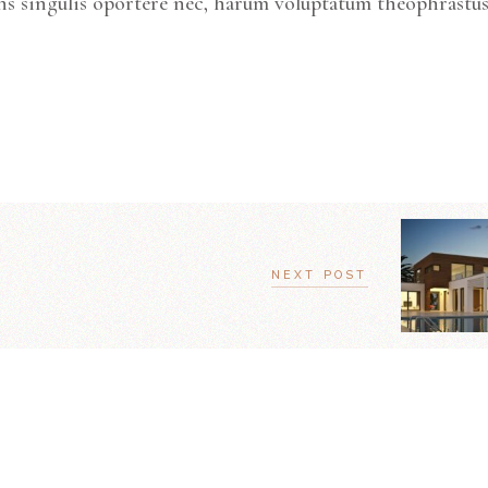
ns singulis oportere nec, harum voluptatum theophrastus
NEXT POST