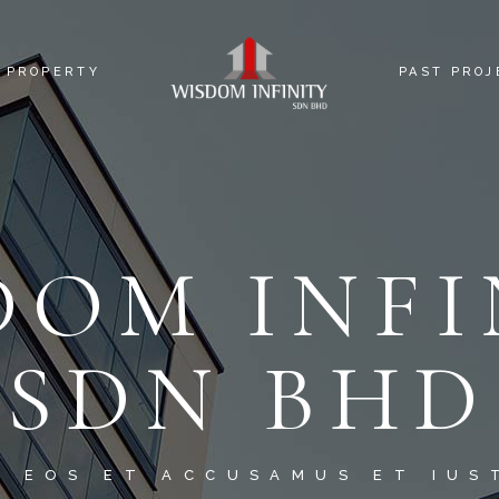
PROPERTY
PAST PROJ
S
WISDOM PARK @ JENJAROM
 US
PROPERTY TYPES
DOM INFI
SDN BHD
O EOS ET ACCUSAMUS ET IUS