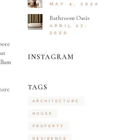
MAY 4, 2020
ys
Bathroom Oasis
rease
APRIL 27,
2020
bore
crease
 ut
lume.
INSTAGRAM
illum
TAGS
tore
ARCHITECTURE
HOUSE
PROPERTY
RESIDENCE