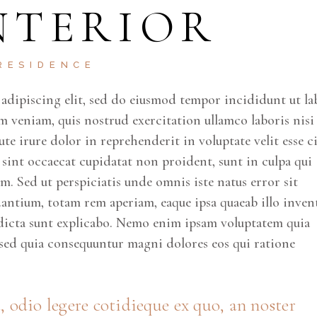
NTERIOR
ke
to
inc
RESIDENCE
or
adipiscing elit, sed do eiusmod tempor incididunt ut la
de
 veniam, quis nostrud exercitation ullamco laboris nisi
vo
e irure dolor in reprehenderit in voluptate velit esse c
r sint occaecat cupidatat non proident, sunt in culpa qui
um. Sed ut perspiciatis unde omnis iste natus error sit
ntium, totam rem aperiam, eaque ipsa quaeab illo inven
ae dicta sunt explicabo. Nemo enim ipsam voluptatem quia
, sed quia consequuntur magni dolores eos qui ratione
 odio legere cotidieque ex quo, an noster