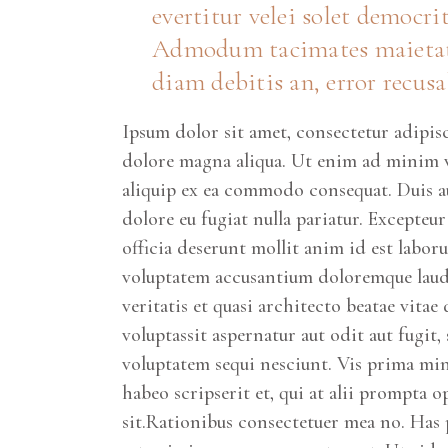
evertitur velei solet democri
Admodum tacimates maietatis 
diam debitis an, error recusa
Ipsum dolor sit amet, consectetur adipis
dolore magna aliqua. Ut enim ad minim ve
aliquip ex ea commodo consequat. Duis aut
dolore eu fugiat nulla pariatur. Excepteu
officia deserunt mollit anim id est labor
voluptatem accusantium doloremque lauda
veritatis et quasi architecto beatae vit
voluptassit aspernatur aut odit aut fugit
voluptatem sequi nesciunt. Vis prima min
habeo scripserit et, qui at alii prompta o
sit.Rationibus consectetuer mea no. Has 