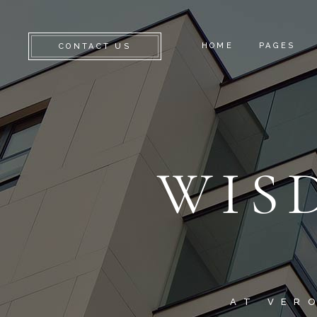
HOME
PAGES
CONTACT US
ABOUT U
CONTACT
WIS
AT VER