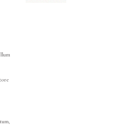
illum
tore
itum,