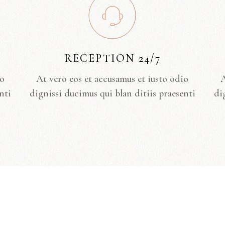
RECEPTION 24/7
io
At vero eos et accusamus et iusto odio
A
nti
dignissi ducimus qui blan ditiis praesenti
di