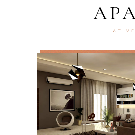
AP
AT V