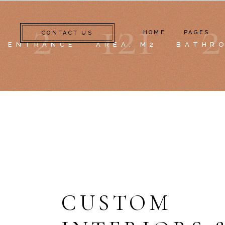
2
1
2
1
2
HOME
PAGES
CONTACT US
ENTRANCE
AREA, M2
BATHR
ABOUT U
CONTACT
CUSTOM