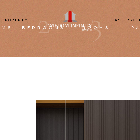
2
3
PROPERTY
PAST PROJ
OMS
BEDROOMS
ROOMS
P
S
WISDOM PARK @ JENJAROM
 US
PROPERTY TYPES