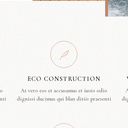
ECO CONSTRUCTION
io
At vero eos et accusamus et iusto odio
A
nti
dignissi ducimus qui blan ditiis praesenti
di