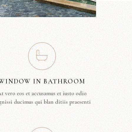
WINDOW IN BATHROOM
t vero eos et accusamus et iusto odio
gnissi ducimus qui blan ditiis praesenti