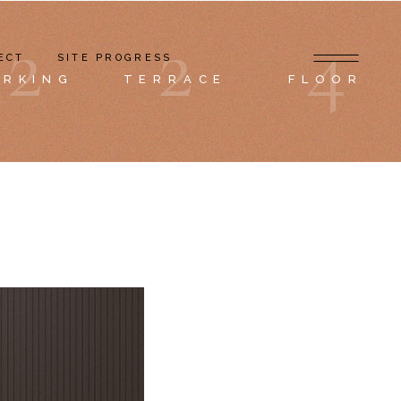
2
2
4
ECT
SITE PROGRESS
ARKING
TERRACE
FLOOR