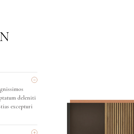
GN
_
ignissimos
ptatum deleniti
tias excepturi
+