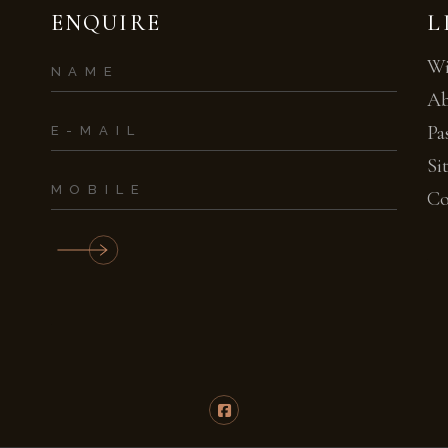
ENQUIRE
L
Wi
Ab
Pa
Si
Co