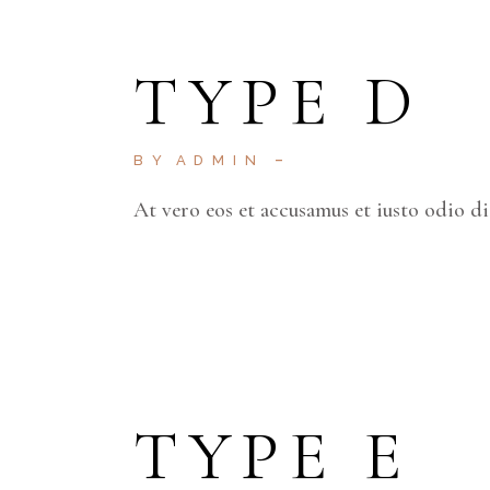
TYPE D
BY
ADMIN
At vero eos et accusamus et iusto odio d
TYPE E