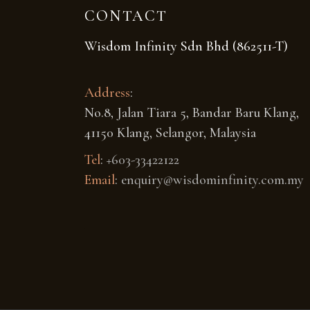
CONTACT
Wisdom Infinity Sdn Bhd (862511-T)
Address
:
No.8, Jalan Tiara 5, Bandar Baru Klang,
41150 Klang, Selangor, Malaysia
Tel
:
+603-33422122
Email
:
enquiry@wisdominfinity.com.my