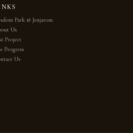
INKS
sdom Park @ Jenjarom
out Us
st Project
te Progress
ntact Us