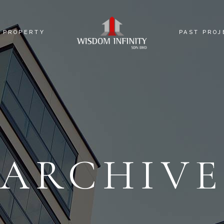
PROPERTY
PAST PROJ
S
WISDOM PARK @ JENJAROM
 US
PROPERTY TYPES
ARCHIV